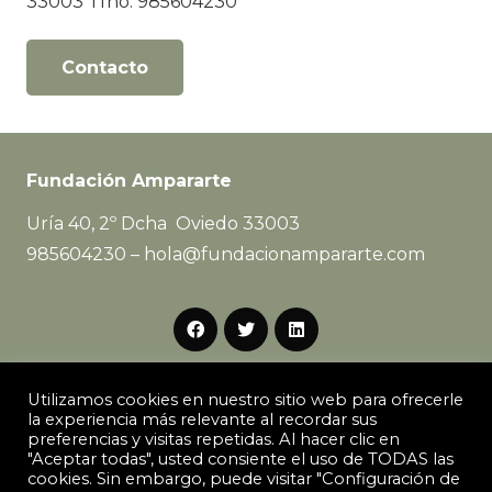
33003 Tfno: 985604230
Contacto
Fundación Ampararte
Uría 40, 2º Dcha Oviedo 33003
985604230 – hola@fundacionampararte.com
Utilizamos cookies en nuestro sitio web para ofrecerle
Aviso Legal
la experiencia más relevante al recordar sus
preferencias y visitas repetidas. Al hacer clic en
Política de privacidad
"Aceptar todas", usted consiente el uso de TODAS las
cookies. Sin embargo, puede visitar "Configuración de